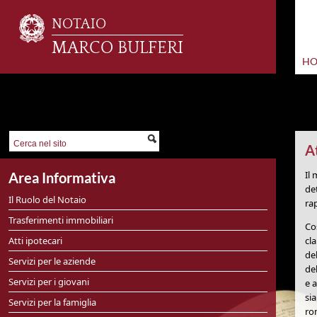
NOTAIO
MARCO BULFERI
H
At
Il
Area Informativa
de
Il Ruolo del Notaio
ra
Trasferimenti immobiliari
Co
Atti ipotecari
cl
de
Servizi per le aziende
de
Servizi per i giovani
e 
si
Servizi per la famiglia
ro