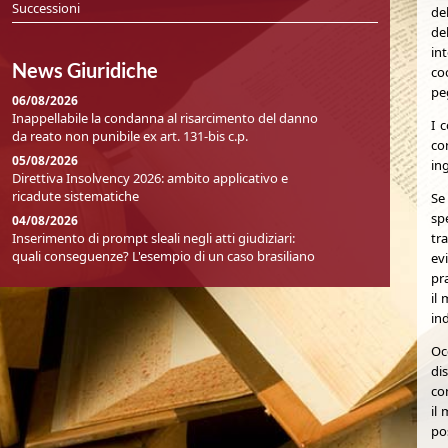
Successioni
de
de
in
News Giuridiche
co
pe
06/08/2026
Inappellabile la condanna al risarcimento del danno
I 
da reato non punibile ex art. 131-bis c.p.
co
05/08/2026
ing
Direttiva Insolvency 2026: ambito applicativo e
ricadute sistematiche
Se
spe
04/08/2026
Inserimento di prompt sleali negli atti giudiziari:
tra
quali conseguenze? L'esempio di un caso brasiliano
ev
pra
il
ind
Oc
di
con
il
po