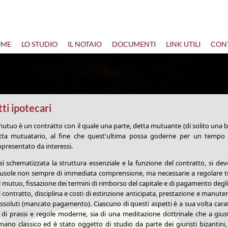
OME
LO STUDIO
IL NOTAIO
DOCUMENTI
LINK UTILI
CONT
ti ipotecari
 mutuo è un contratto con il quale una parte, detta mutuante (di solito una b
tta mutuatario, al fine che quest'ultima possa goderne per un tempo 
ppresentato da interessi.
sì schematizzata la struttura essenziale e la funzione del contratto, si de
ausole non sempre di immediata comprensione, ma necessarie a regolare tutti
l mutuo, fissazione dei termini di rimborso del capitale e di pagamento degli
l contratto, disciplina e costi di estinzione anticipata, prestazione e manut
assoluti (mancato pagamento). Ciascuno di questi aspetti è a sua volta carat
a di prassi e regole moderne, sia di una meditazione dottrinale che a gius
mano classico ed è stato oggetto di studio da parte dei giuristi bizantini, d