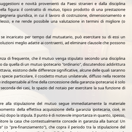
uggestioni e novità provenienti da Paesi stranieri e dalla disciplina
ella figura: il contratto di mutuo, tipico prodotto di una prestazione
gegneria giuridica, in cui il lavoro di costruzione, dimensionamento e
plesso, e ne rende possibile una valutazione in termini di migliore (o
 se incaricato per tempo dal mutuatario, può esercitare su di essi un
e soluzioni meglio adatte ai contraenti, ad eliminare clausole che possono
tanza di frequente, che il mutuo venga stipulato secondo una disciplina
oco da quella di un mutuo ipotecario "ordinario", discutendosi addirittura
uttavia, esistono delle differenze significative, alcune delle quali saranno
 specie particolare, il cosidetto mutuo unilaterale, diffuso nella recente
 indispensabile al fine della concessione della garanzia ipotecaria) è solo
seconda dei casi, lo spazio del notaio per esercitare la sua funzione di
pre alla stipulazione del mutuo segue immediatamente la materiale
mento della effettiva acquisizione della garanzia ipotecaria, cioè, in
più) dopo la stipula. Il punto è di notevole importanza in quanto, spesso,
ditore la casa che contestualmente concede in garanzia alla banca! Un
" (o "pre-finanziamento"), che copra il periodo tra la stipulazione del