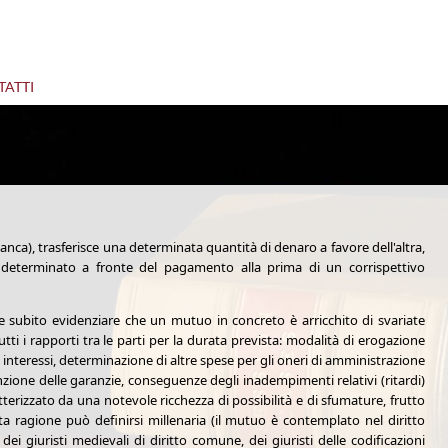
ATTI
anca), trasferisce una determinata quantità di denaro a favore dell'altra,
determinato a fronte del pagamento alla prima di un corrispettivo
ve subito evidenziare che un mutuo in concreto è arricchito di svariate
 i rapporti tra le parti per la durata prevista: modalità di erogazione
 interessi, determinazione di altre spese per gli oneri di amministrazione
enzione delle garanzie, conseguenze degli inadempimenti relativi (ritardi)
terizzato da una notevole ricchezza di possibilità e di sfumature, frutto
ta ragione può definirsi millenaria (il mutuo è contemplato nel diritto
ei giuristi medievali di diritto comune, dei giuristi delle codificazioni