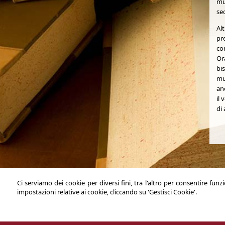
mu
se
Al
pr
co
Or
bis
mu
anc
il
di 
Ci serviamo dei cookie per diversi fini, tra l'altro per consentire fun
Notaio Marco Bulferi
impostazioni relative ai cookie, cliccando su 'Gestisci Cookie'.
Via Arapietra n. 28 – 65124 Pescara (PE)
Tel. +39.085.378179 +39.085.4220609 - Fax +39.085.380275
Email:
info@notaiobulferi.it