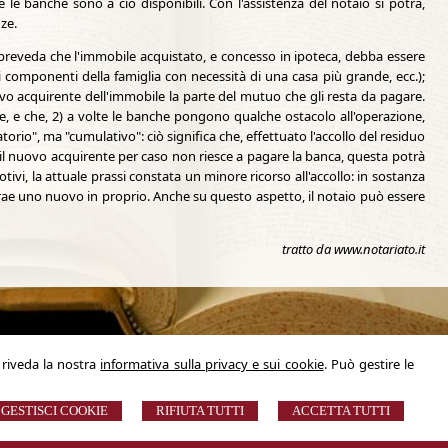
e banche sono a ciò disponibili. Con l'assistenza del notaio si potrà,
ze.
preveda che l'immobile acquistato, e concesso in ipoteca, debba essere
 componenti della famiglia con necessità di una casa più grande, ecc.);
vo acquirente dell'immobile la parte del mutuo che gli resta da pagare.
nte, e che, 2) a volte le banche pongono qualche ostacolo all'operazione,
torio", ma "cumulativo": ciò significa che, effettuato l'accollo del residuo
 il nuovo acquirente per caso non riesce a pagare la banca, questa potrà
ivi, la attuale prassi constata un minore ricorso all'accollo: in sostanza
trae uno nuovo in proprio. Anche su questo aspetto, il notaio può essere
tratto da www.notariato.it
, riveda la nostra
informativa sulla privacy e sui cookie
. Può gestire le
 Tutti i diritti riservati | P.IVA 01985690682 |
Sitemap
-
Privacy
-
Cookie Policy
-
Gestisci Cookie
-
Credits
GESTISCI COOKIE
RIFIUTA TUTTI
ACCETTA TUTTI