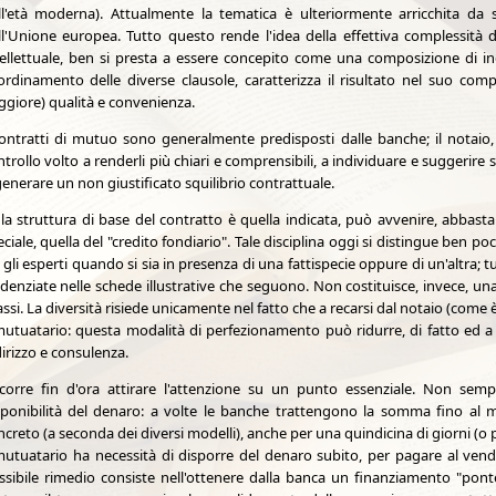
ll'età moderna). Attualmente la tematica è ulteriormente arricchita da s
ll'Unione europea. Tutto questo rende l'idea della effettiva complessità d
tellettuale, ben si presta a essere concepito come una composizione di in
ordinamento delle diverse clausole, caratterizza il risultato nel suo com
ggiore) qualità e convenienza.
contratti di mutuo sono generalmente predisposti dalle banche; il notaio,
ntrollo volto a renderli più chiari e comprensibili, a individuare e suggerir
enerare un non giustificato squilibrio contrattuale.
 la struttura di base del contratto è quella indicata, può avvenire, abbas
ciale, quella del "credito fondiario". Tale disciplina oggi si distingue ben p
 gli esperti quando si sia in presenza di una fattispecie oppure di un'altra; t
idenziate nelle schede illustrative che seguono. Non costituisce, invece, una
ssi. La diversità risiede unicamente nel fatto che a recarsi dal notaio (come è
 mutuatario: questa modalità di perfezionamento può ridurre, di fatto ed a 
irizzo e consulenza.
corre fin d'ora attirare l'attenzione su un punto essenziale. Non sem
sponibilità del denaro: a volte le banche trattengono la somma fino al mo
creto (a seconda dei diversi modelli), anche per una quindicina di giorni (o 
 mutuatario ha necessità di disporre del denaro subito, per pagare al ven
ssibile rimedio consiste nell'ottenere dalla banca un finanziamento "ponte