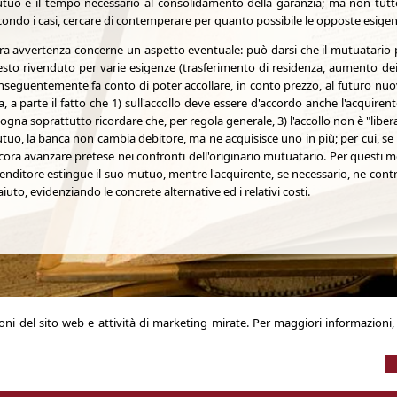
tuo e il tempo necessario al consolidamento della garanzia; ma non tutte l
condo i casi, cercare di contemperare per quanto possibile le opposte esigen
tra avvertenza concerne un aspetto eventuale: può darsi che il mutuatario 
esto rivenduto per varie esigenze (trasferimento di residenza, aumento dei
nseguentemente fa conto di poter accollare, in conto prezzo, al futuro nuo
a, a parte il fatto che 1) sull'accollo deve essere d'accordo anche l'acquire
ogna soprattutto ricordare che, per regola generale, 3) l'accollo non è "libera
tuo, la banca non cambia debitore, ma ne acquisisce uno in più; per cui, se
ora avanzare pretese nei confronti dell'originario mutuatario. Per questi mot
 venditore estingue il suo mutuo, mentre l'acquirente, se necessario, ne con
aiuto, evidenziando le concrete alternative ed i relativi costi.
zioni del sito web e attività di marketing mirate. Per maggiori informazioni
© 2026 Copyright Studio Notarile Bulferi.