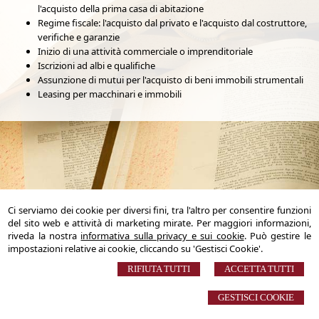
l'acquisto della prima casa di abitazione
Regime fiscale: l'acquisto dal privato e l'acquisto dal costruttore,
verifiche e garanzie
Inizio di una attività commerciale o imprenditoriale
Iscrizioni ad albi e qualifiche
Assunzione di mutui per l'acquisto di beni immobili strumentali
Leasing per macchinari e immobili
Ci serviamo dei cookie per diversi fini, tra l'altro per consentire funzioni
del sito web e attività di marketing mirate. Per maggiori informazioni,
riveda la nostra
informativa sulla privacy e sui cookie
. Può gestire le
Notaio Marco Bulferi
impostazioni relative ai cookie, cliccando su 'Gestisci Cookie'.
Via Arapietra n. 28 – 65124 Pescara (PE)
Tel. +39.085.378179 +39.085.4220609 - Fax +39.085.380275
RIFIUTA TUTTI
ACCETTA TUTTI
Email:
info@notaiobulferi.it
© 2026 Copyright Studio Notarile Bulferi. Tutti i diritti riservati | P.IVA
GESTISCI COOKIE
01985690682 |
Sitemap
-
Privacy
-
Cookie Policy
-
Gestisci Cookie
-
Credits