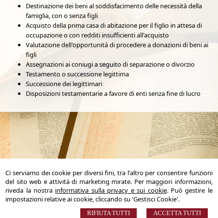
Destinazione dei beni al soddisfacimento delle necessità della
famiglia, con o senza figli
Acquisto della prima casa di abitazione per il figlio in attesa di
occupazione o con redditi insufficienti all'acquisto
Valutazione dell'opportunità di procedere a donazioni di beni ai
figli
Assegnazioni ai coniugi a seguito di separazione o divorzio
Testamento o successione legittima
Successione dei legittimari
Disposizioni testamentarie a favore di enti senza fine di lucro
Ci serviamo dei cookie per diversi fini, tra l'altro per consentire funzioni
del sito web e attività di marketing mirate. Per maggiori informazioni,
riveda la nostra
informativa sulla privacy e sui cookie
. Può gestire le
Notaio Marco Bulferi
impostazioni relative ai cookie, cliccando su 'Gestisci Cookie'.
Via Arapietra n. 28 – 65124 Pescara (PE)
Tel. +39.085.378179 +39.085.4220609 - Fax +39.085.380275
RIFIUTA TUTTI
ACCETTA TUTTI